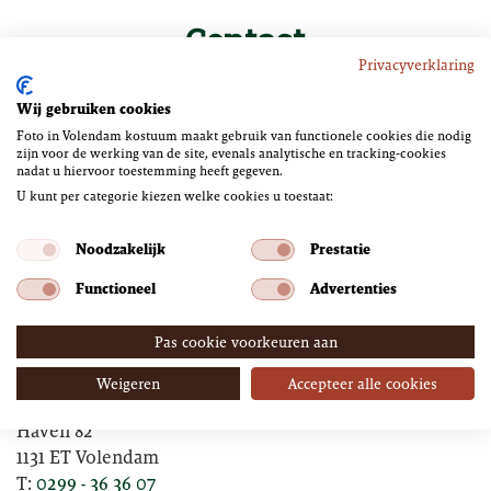
Contact
Privacyverklaring
Heb je een vraag of wil je meer informatie over je foto in
Wij gebruiken cookies
kostuum? Bel of mail ons, we zijn je graag van dienst.
Foto in Volendam kostuum maakt gebruik van functionele cookies die nodig
zijn voor de werking van de site, evenals analytische en tracking‑cookies
Wist je dat één van onze fotostudio’s gelijkvloers is,
nadat u hiervoor toestemming heeft gegeven.
waardoor rolstoelgebruikers daar moeiteloos naar
U kunt per categorie kiezen welke cookies u toestaat:
binnen kunnen rijden? Deze studio biedt ruimte voor
Noodzakelijk
Prestatie
groepen tot 25 personen. Rolstoelgebruikers kunnen
rekenen op
extra assistentie
bij het aantrekken van hun
Functioneel
Advertenties
kostuum.
Pas cookie voorkeuren aan
Weigeren
Accepteer alle cookies
Foto de Boer
Haven 82
1131 ET Volendam
T:
0299 - 36 36 07