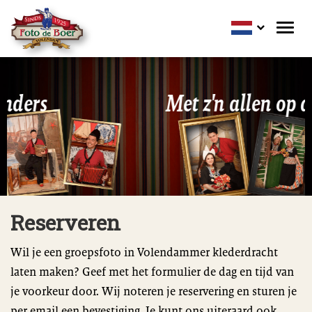
Toggl
navig
Met z'n allen op de foto!
Reserveren
Wil je een groepsfoto in Volendammer klederdracht
laten maken? Geef met het formulier de dag en tijd van
je voorkeur door. Wij noteren je reservering en sturen je
per email een bevestiging. Je kunt ons uiteraard ook